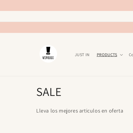
Ir
directamente
al contenido
JUST IN
PRODUCTS
C
C
SALE
o
Lleva los mejores articulos en oferta
l