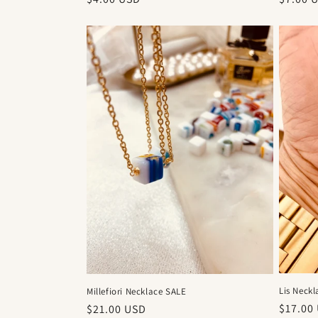
habitual
habitu
Lis Neck
Millefiori Necklace SALE
Precio
$17.00
Precio
$21.00 USD