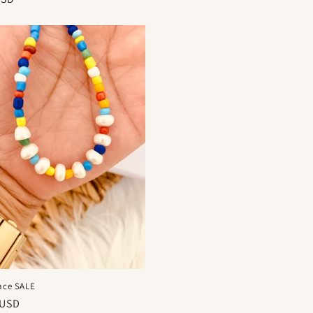
al
lace SALE
 USD