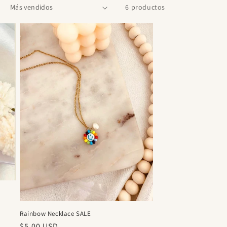
6 productos
Rainbow Necklace SALE
Precio
$5.00 USD