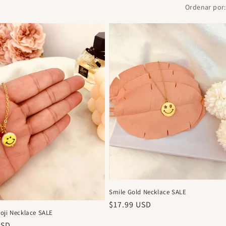
Ordenar por:
Smile Gold Necklace SALE
Precio
$17.99 USD
oji Necklace SALE
habitual
USD