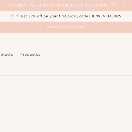
🤍🤍ENJOY FREE SHIPPING ON ORDERS OF $85 OR MORE🤍🤍
♡ ♡ Get 15% off on your first order, code BIENVENIDA 2025
Welcome to our store
ontacto
Productos