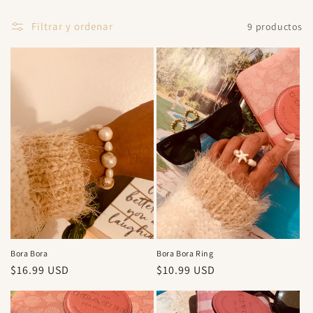
c
Filtrar y ordenar
9 productos
i
ó
n
:
Bora Bora
Bora Bora Ring
Precio
$16.99 USD
Precio
$10.99 USD
habitual
habitual