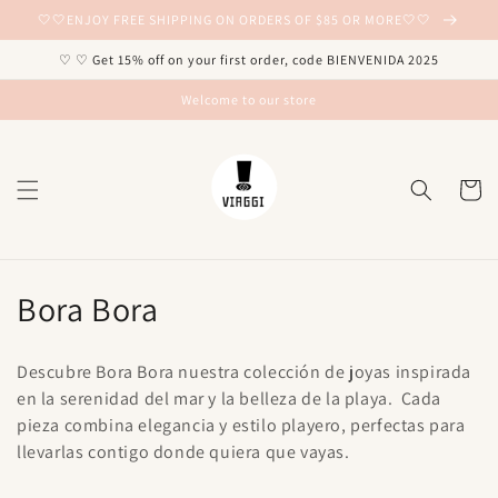
Ir
🤍🤍ENJOY FREE SHIPPING ON ORDERS OF $85 OR MORE🤍🤍
directamente
al contenido
♡ ♡ Get 15% off on your first order, code BIENVENIDA 2025
Welcome to our store
Carrito
C
Bora Bora
o
Descubre Bora Bora nuestra colección de joyas inspirada
l
en la serenidad del mar y la belleza de la playa. Cada
pieza combina elegancia y estilo playero, perfectas para
e
llevarlas contigo donde quiera que vayas.
c