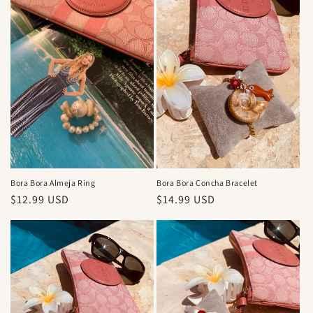
Bora Bora Concha Bracelet
Bora Bora Almeja Ring
Precio
$14.99 USD
Precio
$12.99 USD
habitual
habitual