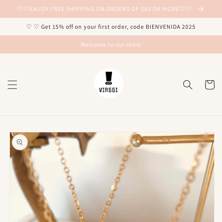
Ir
🤍🤍ENJOY FREE SHIPPING ON ORDERS OF $85 OR MORE🤍🤍
directamente
al contenido
♡ ♡ Get 15% off on your first order, code BIENVENIDA 2025
Welcome to our store
Carrito
Ir
directamente
a la
información
del producto