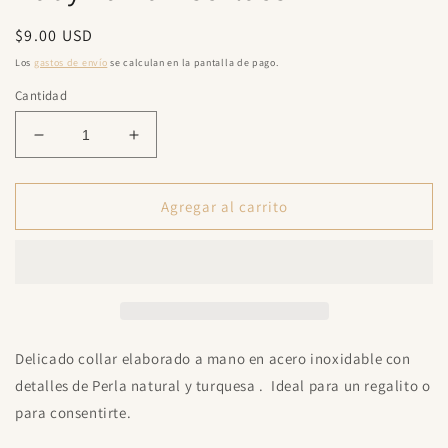
una
ventana
Precio
$9.00 USD
modal
habitual
Los
gastos de envío
se calculan en la pantalla de pago.
Cantidad
Reducir
Aumentar
cantidad
cantidad
para
para
Baby
Baby
Agregar al carrito
Turka
Turka
Necklace
Necklace
Delicado collar elaborado a mano en acero inoxidable con
detalles de Perla natural y turquesa . Ideal para un regalito o
para consentirte.