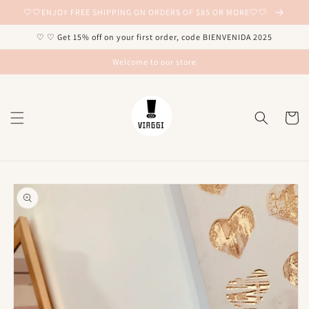
Ir
🤍🤍ENJOY FREE SHIPPING ON ORDERS OF $85 OR MORE🤍🤍
directamente
al contenido
♡ ♡ Get 15% off on your first order, code BIENVENIDA 2025
Welcome to our store
Carrito
Ir
directamente
a la
información
del producto