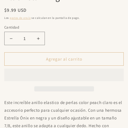
una
ventana
Precio
$9.99 USD
modal
habitual
Los
gastos de envío
se calculan en la pantalla de pago.
Cantidad
Reducir
Aumentar
cantidad
cantidad
para
para
Black
Black
Agregar al carrito
Star
Star
Ring
Ring
Este increíble anillo elastico de perlas color peach claro es el
accesorio perfecto para cualquier ocasión. Con una hermosa
Estrella Ónix en negra y un diseño ajustable en un tamaño
7/8, este anillo se adapta a cualquier dedo. Hecho con