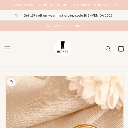
Ir
🤍🤍ENJOY FREE SHIPPING ON ORDERS OF $85 OR MORE🤍🤍
directamente
al contenido
♡ ♡ Get 15% off on your first order, code BIENVENIDA 2025
Welcome to our store
Carrito
Ir
directamente
a la
información
del producto