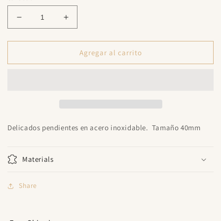
Reducir
Aumentar
cantidad
cantidad
para
para
Classic
Classic
Agregar al carrito
Hoop
Hoop
Delicados pendientes en acero inoxidable. Tamaño 40mm
Materials
Share