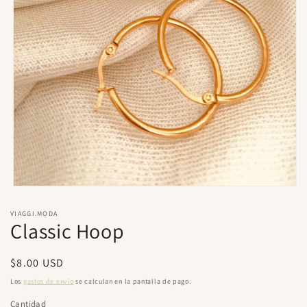
Abrir
elemento
multimedia
VIAGGI.MODA
1
Classic Hoop
en
una
ventana
Precio
$8.00 USD
modal
habitual
Los
gastos de envío
se calculan en la pantalla de pago.
Cantidad