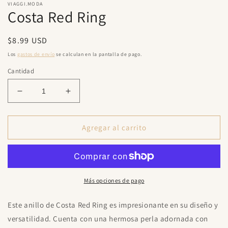
una
u
VIAGGI.MODA
Costa Red Ring
ventana
v
modal
m
Precio
$8.99 USD
habitual
Los
gastos de envío
se calculan en la pantalla de pago.
Cantidad
Reducir
Aumentar
cantidad
cantidad
para
para
Costa
Costa
Agregar al carrito
Red
Red
Ring
Ring
Más opciones de pago
Este anillo de Costa Red Ring es impresionante en su diseño y
versatilidad. Cuenta con una hermosa perla adornada con