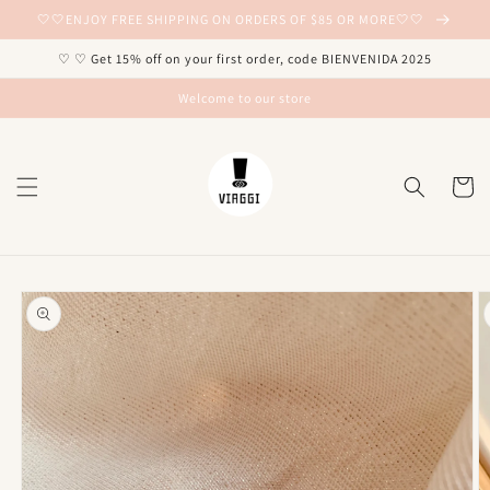
Ir
🤍🤍ENJOY FREE SHIPPING ON ORDERS OF $85 OR MORE🤍🤍
directamente
al contenido
♡ ♡ Get 15% off on your first order, code BIENVENIDA 2025
Welcome to our store
Carrito
Ir
directamente
a la
información
del producto