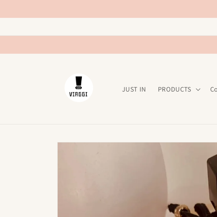
Ir
directamente
al contenido
JUST IN
PRODUCTS
C
Ir
directamente
a la
información
del producto