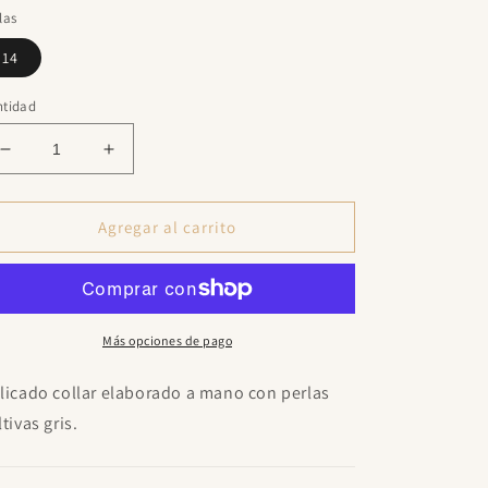
las
14
ntidad
Reducir
Aumentar
cantidad
cantidad
para
para
Flora
Flora
Agregar al carrito
Grey
Grey
Necklace
Necklace
Más opciones de pago
licado collar elaborado a mano con perlas
ltivas gris.