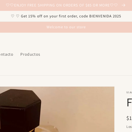
🤍🤍ENJOY FREE SHIPPING ON ORDERS OF $85 OR MORE🤍🤍
♡ ♡ Get 15% off on your first order, code BIENVENIDA 2025
Welcome to our store
ontacto
Productos
VIA
F
Pr
$
ha
Lo