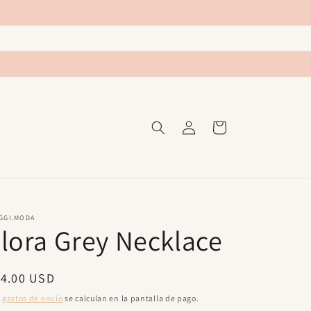
Iniciar
Carrito
sesión
GGI.MODA
lora Grey Necklace
ecio
14.00 USD
bitual
s
gastos de envío
se calculan en la pantalla de pago.