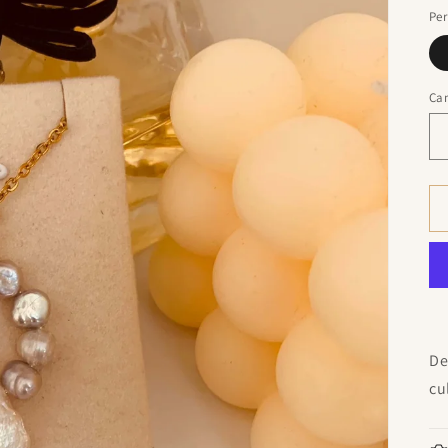
Per
Ca
De
cu