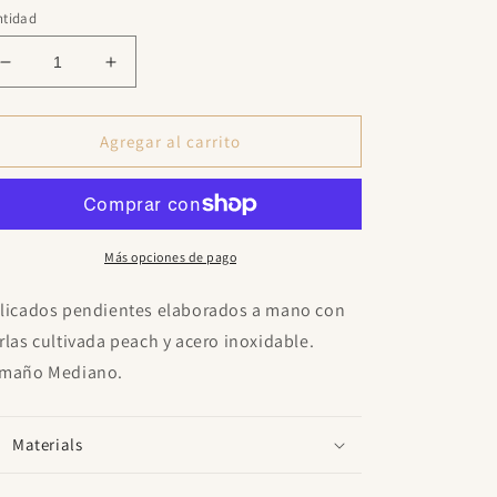
ntidad
Reducir
Aumentar
cantidad
cantidad
para
para
Flora
Flora
Agregar al carrito
Peach
Peach
Hoop
Hoop
Más opciones de pago
licados pendientes elaborados a mano con
rlas cultivada peach y acero inoxidable.
maño Mediano.
Materials