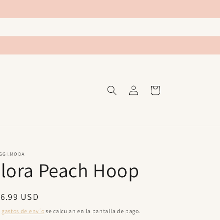
Iniciar
Carrito
sesión
GGI.MODA
lora Peach Hoop
ecio
16.99 USD
bitual
s
gastos de envío
se calculan en la pantalla de pago.