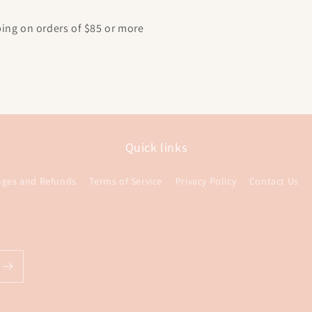
ping on orders of $85 or more
Quick links
nges and Refunds
Terms of Service
Privacy Policy
Contact Us