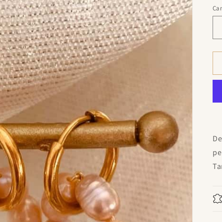
Ca
De
pe
Ta