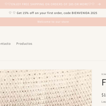
🤍🤍ENJOY FREE SHIPPING ON ORDERS OF $85 OR MORE🤍🤍
♡ ♡ Get 15% off on your first order, code BIENVENIDA 2025
Welcome to our store
ontacto
Productos
VIA
F
Pr
$
ha
Lo