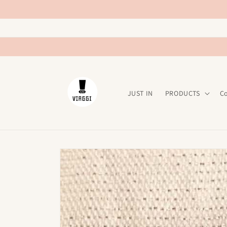
Ir
directamente
al contenido
JUST IN
PRODUCTS
C
Ir
directamente
a la
información
del producto