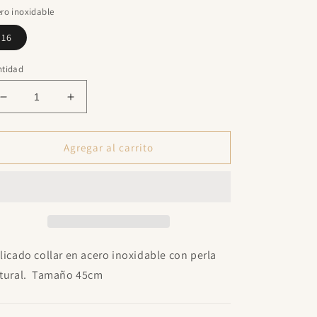
ro inoxidable
16
ntidad
Reducir
Aumentar
cantidad
cantidad
para
para
Gala
Gala
Agregar al carrito
Necklace
Necklace
licado collar en acero inoxidable con perla
tural. Tamaño 45cm