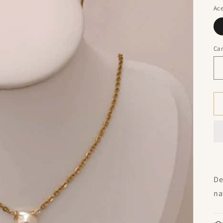
Ace
Ca
De
na