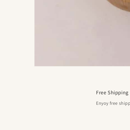
Abrir
elemento
multimedia
1
en
una
Free Shipping
ventana
modal
Enyoy free ship