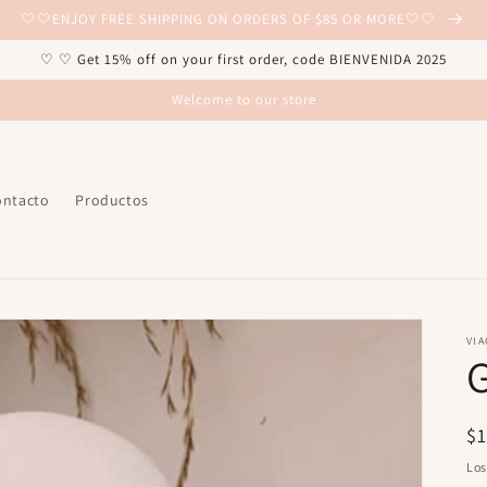
🤍🤍ENJOY FREE SHIPPING ON ORDERS OF $85 OR MORE🤍🤍
♡ ♡ Get 15% off on your first order, code BIENVENIDA 2025
Welcome to our store
ontacto
Productos
VIA
G
Pr
$
ha
Lo