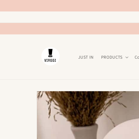
Ir
directamente
al contenido
JUST IN
PRODUCTS
C
Ir
directamente
a la
información
del producto