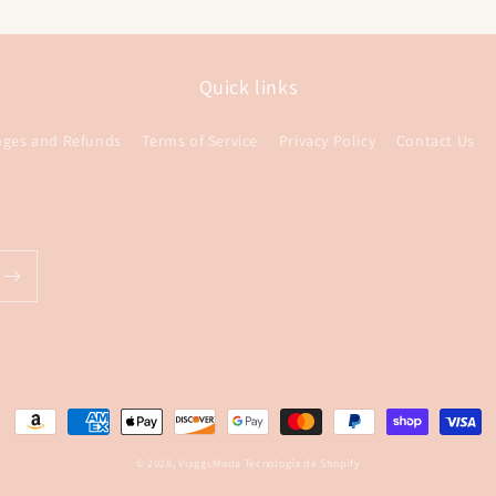
Quick links
nges and Refunds
Terms of Service
Privacy Policy
Contact Us
Formas
de
© 2026,
Viaggi.Moda
Tecnología de Shopify
pago