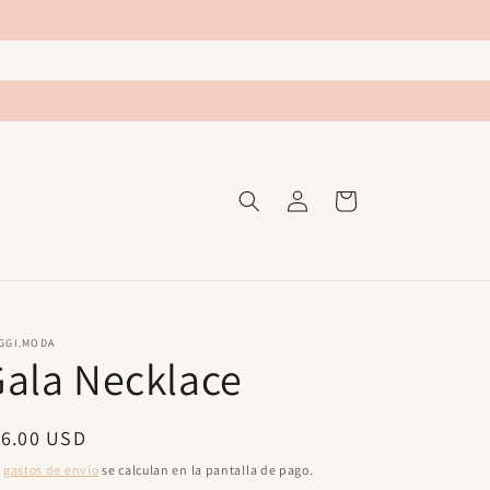
Iniciar
Carrito
sesión
GGI.MODA
ala Necklace
ecio
16.00 USD
bitual
s
gastos de envío
se calculan en la pantalla de pago.