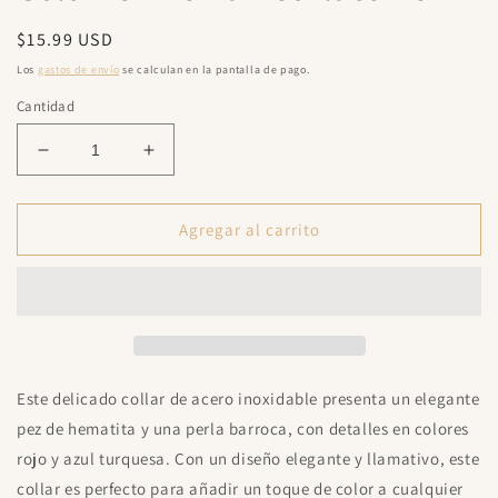
una
ventana
Precio
$15.99 USD
modal
habitual
Los
gastos de envío
se calculan en la pantalla de pago.
Cantidad
Reducir
Aumentar
cantidad
cantidad
para
para
Gold
Gold
Agregar al carrito
Fish
Fish
Hema
Hema
Necklace
Necklace
New
New
Este delicado collar de acero inoxidable presenta un elegante
pez de hematita y una perla barroca, con detalles en colores
rojo y azul turquesa. Con un diseño elegante y llamativo, este
collar es perfecto para añadir un toque de color a cualquier