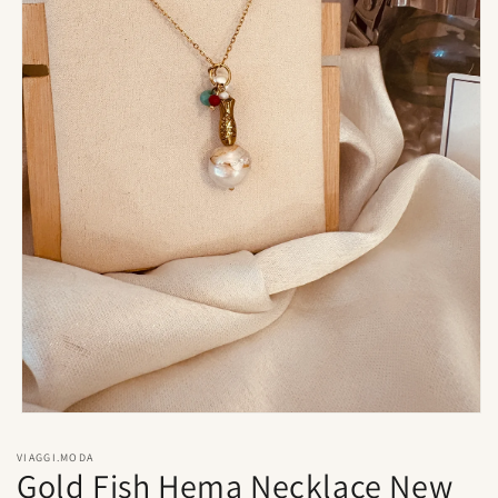
Abrir
elemento
multimedia
VIAGGI.MODA
1
Gold Fish Hema Necklace New
en