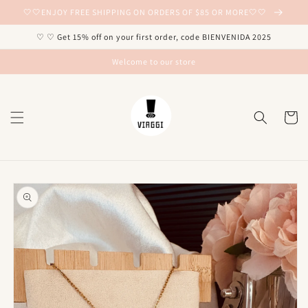
Ir
🤍🤍ENJOY FREE SHIPPING ON ORDERS OF $85 OR MORE🤍🤍
directamente
al contenido
♡ ♡ Get 15% off on your first order, code BIENVENIDA 2025
Welcome to our store
Carrito
Ir
directamente
a la
información
del producto