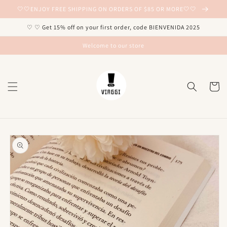
Ir
🤍🤍ENJOY FREE SHIPPING ON ORDERS OF $85 OR MORE🤍🤍
directamente
al contenido
♡ ♡ Get 15% off on your first order, code BIENVENIDA 2025
Welcome to our store
Carrito
Ir
directamente
a la
información
del producto