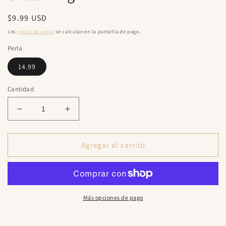
una
ventana
Precio
$9.99 USD
modal
habitual
Los
gastos de envío
se calculan en la pantalla de pago.
Perla
14.99
Cantidad
Reducir
Aumentar
cantidad
cantidad
para
para
Greta
Greta
Agregar al carrito
Ring
Ring
Más opciones de pago