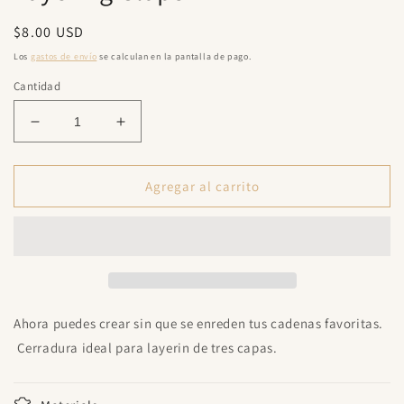
una
ventana
Precio
$8.00 USD
modal
habitual
Los
gastos de envío
se calculan en la pantalla de pago.
Cantidad
Reducir
Aumentar
cantidad
cantidad
para
para
Layering
Layering
Agregar al carrito
Claps
Claps
Ahora puedes crear sin que se enreden tus cadenas favoritas.
Cerradura ideal para layerin de tres capas.