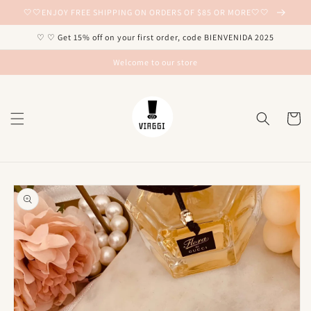
Ir
🤍🤍ENJOY FREE SHIPPING ON ORDERS OF $85 OR MORE🤍🤍
directamente
al contenido
♡ ♡ Get 15% off on your first order, code BIENVENIDA 2025
Welcome to our store
Carrito
Ir
directamente
a la
información
del producto