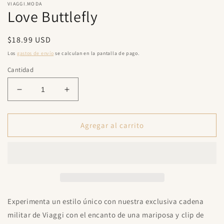
una
u
VIAGGI.MODA
Love Buttlefly
ventana
v
modal
m
Precio
$18.99 USD
habitual
Los
gastos de envío
se calculan en la pantalla de pago.
Cantidad
Reducir
Aumentar
cantidad
cantidad
para
para
Love
Love
Agregar al carrito
Buttlefly
Buttlefly
Experimenta un estilo único con nuestra exclusiva cadena
militar de Viaggi con el encanto de una mariposa y clip de