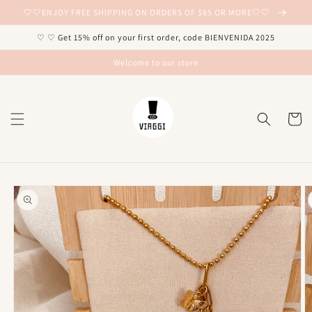
Ir
🤍🤍ENJOY FREE SHIPPING ON ORDERS OF $85 OR MORE🤍🤍
directamente
al contenido
♡ ♡ Get 15% off on your first order, code BIENVENIDA 2025
Welcome to our store
Carrito
Ir
directamente
a la
información
del producto