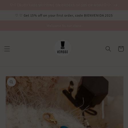
Ir
🤍🤍ENJOY FREE SHIPPING ON ORDERS OF $85 OR MORE🤍🤍
directamente
al contenido
♡ ♡ Get 15% off on your first order, code BIENVENIDA 2025
Welcome to our store
Carrito
Ir
directamente
a la
información
del producto