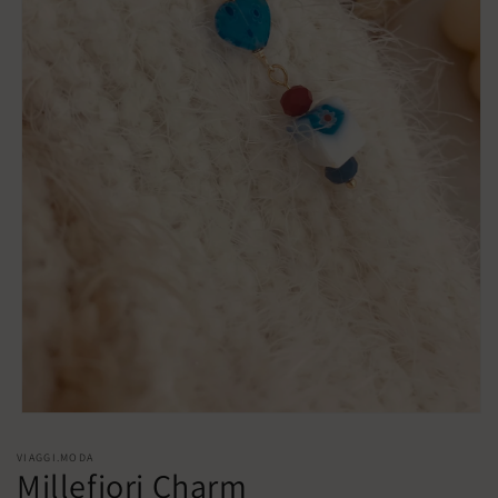
Abrir
elemento
multimedia
VIAGGI.MODA
1
Millefiori Charm
en