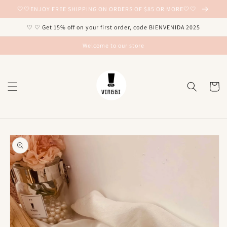
Ir
🤍🤍ENJOY FREE SHIPPING ON ORDERS OF $85 OR MORE🤍🤍
directamente
al contenido
♡ ♡ Get 15% off on your first order, code BIENVENIDA 2025
Welcome to our store
Carrito
Ir
directamente
a la
información
del producto