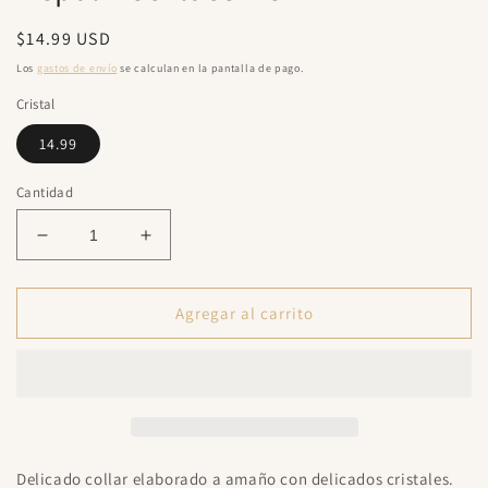
una
ventana
Precio
$14.99 USD
modal
habitual
Los
gastos de envío
se calculan en la pantalla de pago.
Cristal
14.99
Cantidad
Reducir
Aumentar
cantidad
cantidad
para
para
Nepal
Nepal
Agregar al carrito
Necklace
Necklace
New
New
Delicado collar elaborado a amaño con delicados cristales.