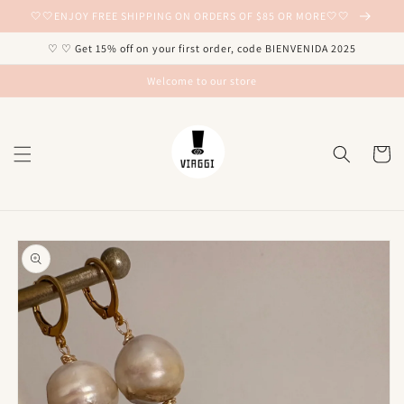
Ir
🤍🤍ENJOY FREE SHIPPING ON ORDERS OF $85 OR MORE🤍🤍
directamente
al contenido
♡ ♡ Get 15% off on your first order, code BIENVENIDA 2025
Welcome to our store
Carrito
Ir
directamente
a la
información
del producto