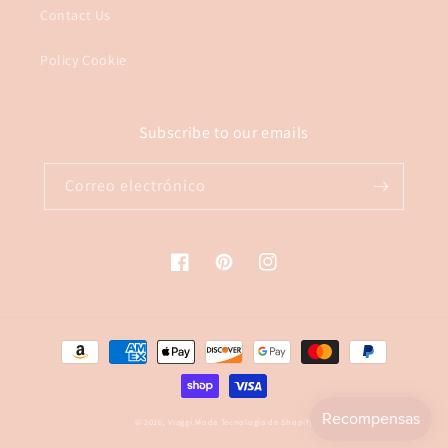
Contact Us
Policy Cookie
Subscribe to our emails
Correo electrónico
Facebook
Pinterest
Instagram
Formas
de
pago
© 2026,
Viaggi.Moda
Tecnología de Shopify