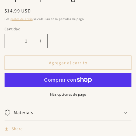
una
ventana
Precio
$14.99 USD
modal
habitual
Los
gastos de envío
se calculan en la pantalla de pago.
Cantidad
Reducir
Aumentar
cantidad
cantidad
para
para
Paper
Paper
Agregar al carrito
Clip
Clip
Earring
Earring
Más opciones de pago
Materials
Share