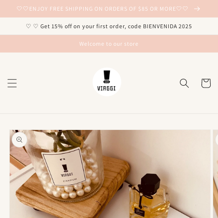
Ir
🤍🤍ENJOY FREE SHIPPING ON ORDERS OF $85 OR MORE🤍🤍
directamente
al contenido
♡ ♡ Get 15% off on your first order, code BIENVENIDA 2025
Welcome to our store
Carrito
Ir
directamente
a la
información
del producto