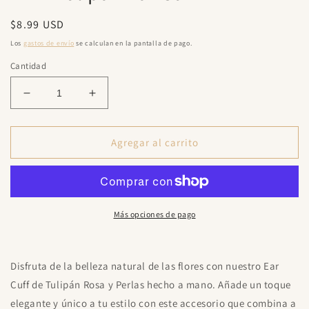
una
ventana
Precio
$8.99 USD
modal
habitual
Los
gastos de envío
se calculan en la pantalla de pago.
Cantidad
Reducir
Aumentar
cantidad
cantidad
para
para
Pink
Pink
Agregar al carrito
Tulipán
Tulipán
Ear
Ear
Cuff
Cuff
Más opciones de pago
Disfruta de la belleza natural de las flores con nuestro Ear
Cuff de Tulipán Rosa y Perlas hecho a mano. Añade un toque
elegante y único a tu estilo con este accesorio que combina a