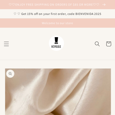
Ir
🤍🤍ENJOY FREE SHIPPING ON ORDERS OF $85 OR MORE🤍🤍
directamente
al contenido
♡ ♡ Get 15% off on your first order, code BIENVENIDA 2025
Welcome to our store
Carrito
Ir
directamente
a la
información
del producto