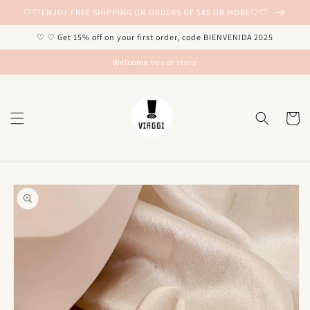
Ir
🤍🤍ENJOY FREE SHIPPING ON ORDERS OF $85 OR MORE🤍🤍
directamente
al contenido
♡ ♡ Get 15% off on your first order, code BIENVENIDA 2025
Welcome to our store
Carrito
Ir
directamente
a la
información
del producto