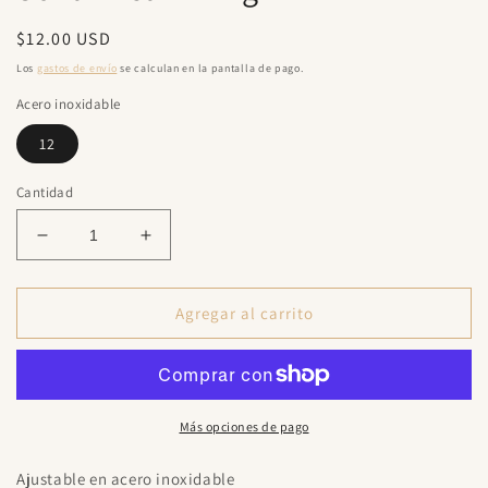
una
ventana
Precio
$12.00 USD
modal
habitual
Los
gastos de envío
se calculan en la pantalla de pago.
Acero inoxidable
12
Cantidad
Reducir
Aumentar
cantidad
cantidad
para
para
Sofía
Sofía
Agregar al carrito
Dream
Dream
Ring
Ring
Más opciones de pago
Ajustable en acero inoxidable