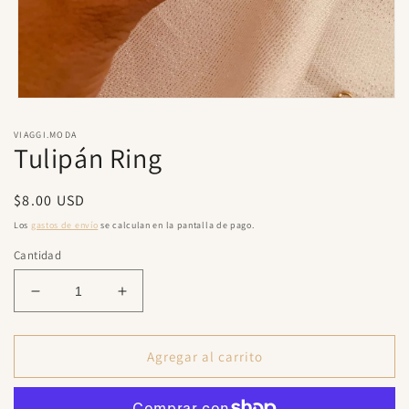
Abrir
elemento
multimedia
VIAGGI.MODA
1
Tulipán Ring
en
una
ventana
Precio
$8.00 USD
modal
habitual
Los
gastos de envío
se calculan en la pantalla de pago.
Cantidad
Reducir
Aumentar
cantidad
cantidad
para
para
Tulipán
Tulipán
Agregar al carrito
Ring
Ring