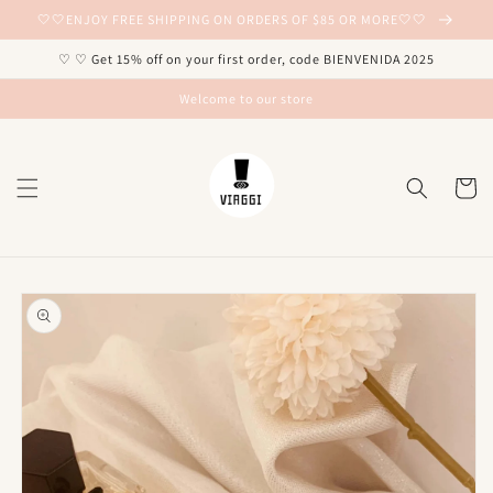
Ir
🤍🤍ENJOY FREE SHIPPING ON ORDERS OF $85 OR MORE🤍🤍
directamente
al contenido
♡ ♡ Get 15% off on your first order, code BIENVENIDA 2025
Welcome to our store
Carrito
Ir
directamente
a la
información
del producto