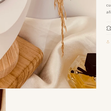
cu
añ