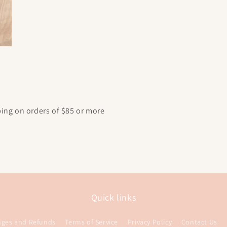
ping on orders of $85 or more
Quick links
nges and Refunds
Terms of Service
Privacy Policy
Contact Us