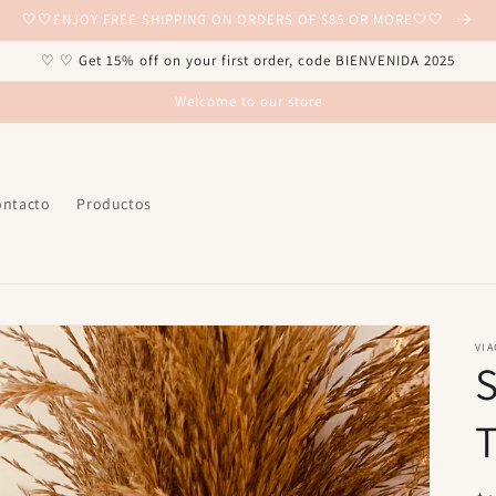
🤍🤍ENJOY FREE SHIPPING ON ORDERS OF $85 OR MORE🤍🤍
♡ ♡ Get 15% off on your first order, code BIENVENIDA 2025
Welcome to our store
ontacto
Productos
VIA
S