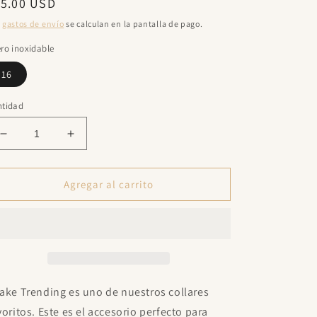
ecio
15.00 USD
bitual
s
gastos de envío
se calculan en la pantalla de pago.
ro inoxidable
16
ntidad
Reducir
Aumentar
cantidad
cantidad
para
para
Snake
Snake
Agregar al carrito
Silver
Silver
Trending
Trending
ake Trending es uno de nuestros collares
voritos. Este es el accesorio perfecto para