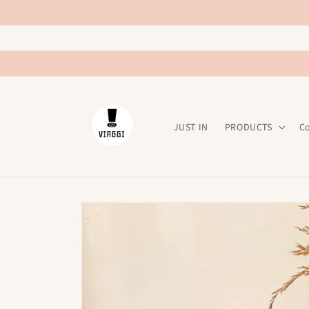
Ir
directamente
al contenido
JUST IN
PRODUCTS
C
Ir
directamente
a la
información
del producto