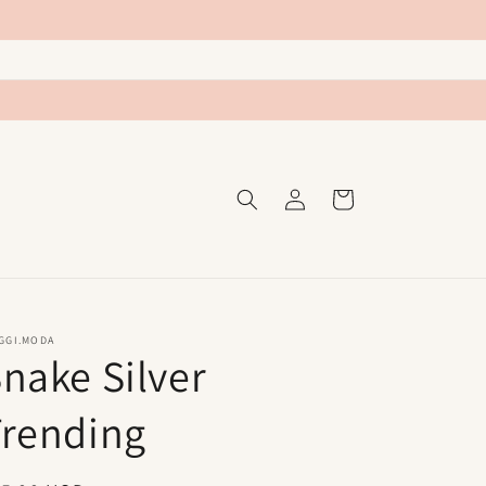
Iniciar
Carrito
sesión
GGI.MODA
nake Silver
Trending