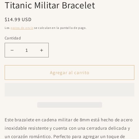
Titanic Militar Bracelet
una
ventana
modal
Precio
$14.99 USD
habitual
Los
gastos de envío
se calculan en la pantalla de pago.
Cantidad
Reducir
Aumentar
cantidad
cantidad
para
para
Titanic
Titanic
Agregar al carrito
Militar
Militar
Bracelet
Bracelet
Este brazalete en cadena militar de 8mm está hecho de acero
inoxidable resistente y cuenta con una cerradura delicada y
un corazón romántico. Perfecto para agregar un toque de