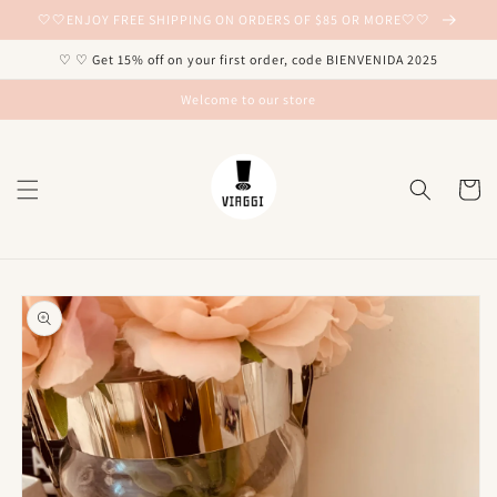
Ir
🤍🤍ENJOY FREE SHIPPING ON ORDERS OF $85 OR MORE🤍🤍
directamente
al contenido
♡ ♡ Get 15% off on your first order, code BIENVENIDA 2025
Welcome to our store
Carrito
Ir
directamente
a la
información
del producto