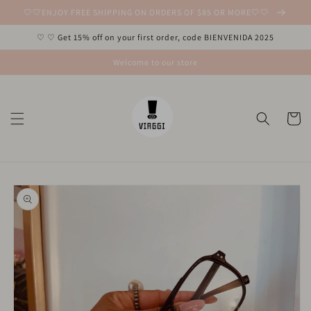
Ir
🤍🤍ENJOY FREE SHIPPING ON ORDERS OF $85 OR MORE🤍🤍
directamente
al contenido
♡ ♡ Get 15% off on your first order, code BIENVENIDA 2025
Welcome to our store
Carrito
Ir
directamente
a la
información
del producto