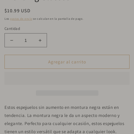
una
ventana
Precio
$10.99 USD
modal
habitual
Los
gastos de envío
se calculan en la pantalla de pago.
Cantidad
Reducir
Aumentar
cantidad
cantidad
Subscribe to Get
15% Discount
!
para
para
Join our list to be the first to know about
Trending
Trending
Agregar al carrito
updates and offers.
Glasses
Glasses
SUBSCRIBE
Estos espejuelos sin aumento en montura negra están en
tendencia. La montura negra le da un aspecto moderno y
elegante. Perfecto para cualquier ocasión, estos espejuelos
tienen un estilo versátil que se adapta a cualquier look.