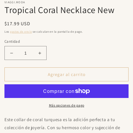
una
u
VIAGGI.MODA
Tropical Coral Necklace New
ventana
v
modal
m
Precio
$17.99 USD
habitual
Los
gastos de envío
se calculan en la pantalla de pago.
Cantidad
Subscribe to Get
15% Discount
!
Reducir
Aumentar
cantidad
cantidad
Join our list to be the first to know about
para
para
updates and offers.
Tropical
Tropical
Agregar al carrito
Coral
Coral
Necklace
Necklace
New
New
Más opciones de pago
SUBSCRIBE
Este collar de coral turquesa es la adición perfecta a tu
colección de joyería. Con su hermoso color y sujección de