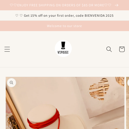
Ir
🤍🤍ENJOY FREE SHIPPING ON ORDERS OF $85 OR MORE🤍🤍
directamente
al contenido
♡ ♡ Get 15% off on your first order, code BIENVENIDA 2025
Welcome to our store
Carrito
Ir
directamente
a la
información
del producto