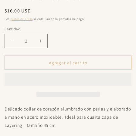
una
ventana
Precio
$16.00 USD
modal
habitual
Los
gastos de envío
se calculan en la pantalla de pago.
Cantidad
Reducir
Aumentar
cantidad
cantidad
para
para
True
True
Agregar al carrito
Love
Love
Necklace
Necklace
Delicado collar de corazón alumbrado con perlas y elaborado
a mano en acero inoxidable. Ideal para cuarta capa de
Layering. Tamaño 45 cm