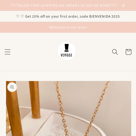
Ir
🤍🤍ENJOY FREE SHIPPING ON ORDERS OF $85 OR MORE🤍🤍
directamente
al contenido
♡ ♡ Get 15% off on your first order, code BIENVENIDA 2025
Welcome to our store
Carrito
Ir
directamente
a la
información
del producto